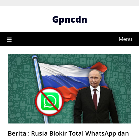
Skip
to
Gpncdn
content
Menu
Berita : Rusia Blokir Total WhatsApp dan