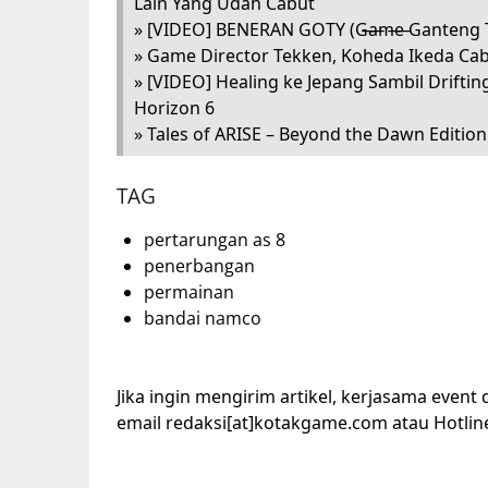
Lain Yang Udah Cabut
» [VIDEO] BENERAN GOTY (G̶a̶m̶e̶ Ganteng 
» Game Director Tekken, Koheda Ikeda Ca
» [VIDEO] Healing ke Jepang Sambil Drift
Horizon 6
» Tales of ARISE – Beyond the Dawn Edition
TAG
pertarungan as 8
penerbangan
permainan
bandai namco
Jika ingin mengirim artikel, kerjasama event
email redaksi[at]kotakgame.com atau Hotlin