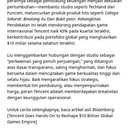
perannya sebagai pendukung keuangan menjadi kekuatan
pertumbuhan—membantu studio seperti Techland dan
Funcom, meluncurkan produk-produk hits seperti
Cahaya
Sekarat: Binatang itu
Dan
Bukit pasir: Kebangkitan
.
Pendekatan ini telah mendorong pendapatan game
internasional Tencent naik 43% pada kuartal terakhir,
berkontribusi pada portofolio global yang menghasilkan
$10 miliar selama setahun terakhir.
Liu menggambarkan hubungan dengan studio sebagai
“perkawinan yang penuh perjuangan,” yang dibangun
atas dasar transparansi, saling menghormati, dan fokus
bersama dalam menciptakan game berkualitas tinggi dan
selalu hijau. Baik mengarahkan fokus strategis,
membentuk tim pendukung, atau menyempurnakan
harga, peran Tencent adalah memberdayakan kreativitas
dengan keunggulan operasional.
Untuk cerita selengkapnya, baca artikel asli Bloomberg:
[Tencent Goes Hands-On to Reshape $10 Billion Global
Games Empire]