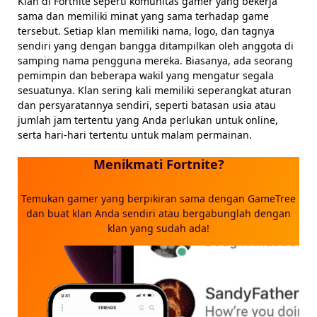
Klan di Fortnite seperti komunitas gamer yang bekerja
sama dan memiliki minat yang sama terhadap game
tersebut. Setiap klan memiliki nama, logo, dan tagnya
sendiri yang dengan bangga ditampilkan oleh anggota di
samping nama pengguna mereka. Biasanya, ada seorang
pemimpin dan beberapa wakil yang mengatur segala
sesuatunya. Klan sering kali memiliki seperangkat aturan
dan persyaratannya sendiri, seperti batasan usia atau
jumlah jam tertentu yang Anda perlukan untuk online,
serta hari-hari tertentu untuk malam permainan.
Menikmati Fortnite?
Temukan gamer yang berpikiran sama dengan GameTree
dan buat klan Anda sendiri atau bergabunglah dengan
klan yang sudah ada!