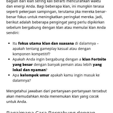
bagian dari klan sering kali berarti mencurahkan waktu
dan energi Anda. Bagi beberapa klan, ini mungkin terasa
seperti pekerjaan sampingan, terutama jika mereka benar-
benar fokus untuk meningkatkan peringkat mereka. Jadi,
berikut adalah beberapa pengingat yang perlu dipikirkan
sebelum bergabung dengan klan atau memulai klan Anda
sendiri:
Itu
fokus utama klan dan suasana
di dalamnya –
apakah tentang gameplay kasual atau dengan
komponen kompetitif?
Apakah Anda ingin bergabung dengan a
klan Fortnite
yang besar
dengan banyak pemain atau lebih
yang
lokal dan nyaman
?
Apa
kelompok umur
apakah kamu ingin masuk ke
dalamnya?
Mengetahui jawaban dari pertanyaan-pertanyaan tersebut
akan memudahkan Anda menemukan klan yang cocok
untuk Anda.