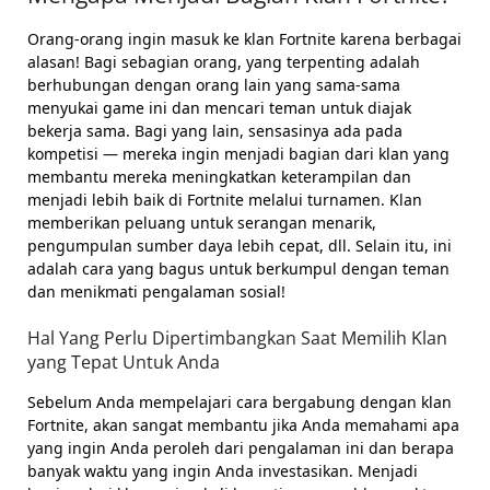
Orang-orang ingin masuk ke klan Fortnite karena berbagai
alasan! Bagi sebagian orang, yang terpenting adalah
berhubungan dengan orang lain yang sama-sama
menyukai game ini dan mencari teman untuk diajak
bekerja sama. Bagi yang lain, sensasinya ada pada
kompetisi — mereka ingin menjadi bagian dari klan yang
membantu mereka meningkatkan keterampilan dan
menjadi lebih baik di Fortnite melalui turnamen. Klan
memberikan peluang untuk serangan menarik,
pengumpulan sumber daya lebih cepat, dll. Selain itu, ini
adalah cara yang bagus untuk berkumpul dengan teman
dan menikmati pengalaman sosial!
Hal Yang Perlu Dipertimbangkan Saat Memilih Klan
yang Tepat Untuk Anda
Sebelum Anda mempelajari cara bergabung dengan klan
Fortnite, akan sangat membantu jika Anda memahami apa
yang ingin Anda peroleh dari pengalaman ini dan berapa
banyak waktu yang ingin Anda investasikan. Menjadi