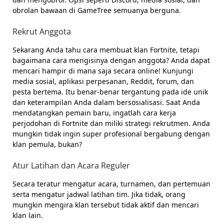
obrolan bawaan di GameTree semuanya berguna.
Rekrut Anggota
Sekarang Anda tahu cara membuat klan Fortnite, tetapi
bagaimana cara mengisinya dengan anggota? Anda dapat
mencari hampir di mana saja secara online! Kunjungi
media sosial, aplikasi perpesanan, Reddit, forum, dan
pesta bertema. Itu benar-benar tergantung pada ide unik
dan keterampilan Anda dalam bersosialisasi. Saat Anda
mendatangkan pemain baru, ingatlah cara kerja
perjodohan di Fortnite dan miliki strategi rekrutmen. Anda
mungkin tidak ingin super profesional bergabung dengan
klan pemula, bukan?
Atur Latihan dan Acara Reguler
Secara teratur mengatur acara, turnamen, dan pertemuan
serta mengatur jadwal latihan tim. Jika tidak, orang
mungkin mengira klan tersebut tidak aktif dan mencari
klan lain.