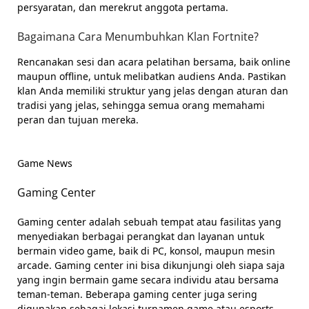
persyaratan, dan merekrut anggota pertama.
Bagaimana Cara Menumbuhkan Klan Fortnite?
Rencanakan sesi dan acara pelatihan bersama, baik online
maupun offline, untuk melibatkan audiens Anda. Pastikan
klan Anda memiliki struktur yang jelas dengan aturan dan
tradisi yang jelas, sehingga semua orang memahami
peran dan tujuan mereka.
Game News
Gaming Center
Gaming center adalah sebuah tempat atau fasilitas yang
menyediakan berbagai perangkat dan layanan untuk
bermain video game, baik di PC, konsol, maupun mesin
arcade. Gaming center ini bisa dikunjungi oleh siapa saja
yang ingin bermain game secara individu atau bersama
teman-teman. Beberapa gaming center juga sering
digunakan sebagai lokasi turnamen game atau esports.