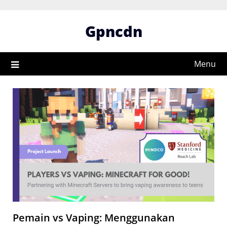
Skip
to
Gpncdn
content
Menu
Pemain vs Vaping: Menggunakan