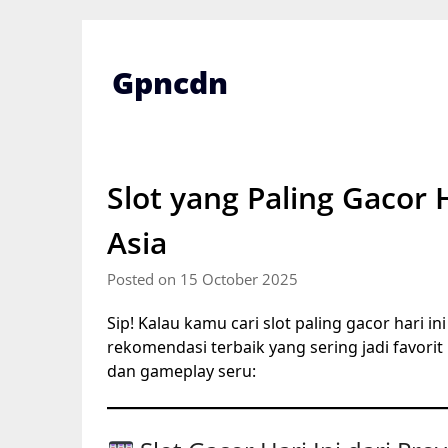
Skip
to
content
Gpncdn
Slot yang Paling Gacor 
Asia
Posted on 15 October 2025
Sip! Kalau kamu cari slot paling gacor hari ini
rekomendasi terbaik yang sering jadi favori
dan gameplay seru: