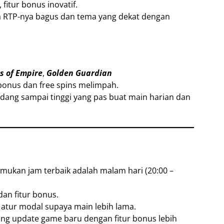
, fitur bonus inovatif.
a RTP-nya bagus dan tema yang dekat dengan
 of Empire
,
Golden Guardian
r bonus dan free spins melimpah.
 sedang sampai tinggi yang pas buat main harian dan
ukan jam terbaik adalah malam hari (20:00 –
dan fitur bonus.
g atur modal supaya main lebih lama.
ring update game baru dengan fitur bonus lebih